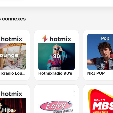
s connexes
Hotmixradio Lounge
Hotmixradio 90's
NRJ POP