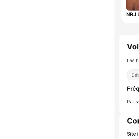
NRJ 
Vo
Les h
Dét
Fréq
Paris
Co
Site 