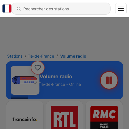
Stations
Île-de-France
Volume radio
Volume radio
Île-de-France - Online