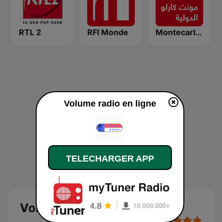
RTL 2
RFI Monde
Montecarlo al doualiya (مونت كارلو الدولية)
Volume radio en ligne
TELECHARGER APP
Volume radio