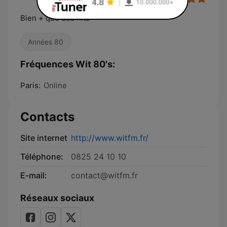
Bien + que des hits
Années 80
Fréquences Wit 80's:
Paris:
Online
Contacts
Site internet
http://www.witfm.fr/
Téléphone:
0825 24 10 10
E-mail:
contact@witfm.fr
Réseaux sociaux