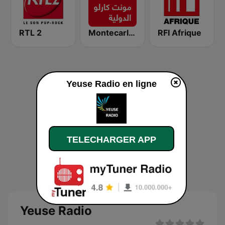
RTL 2
Montecarlo al doualiya (مونت كارلو الدولية)
RFI Afrique
Yeuse Radio en ligne
TELECHARGER APP
Yeuse Radio