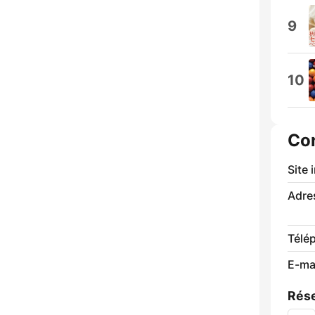
9
10
Co
Site 
Adre
Télé
E-mai
Rése