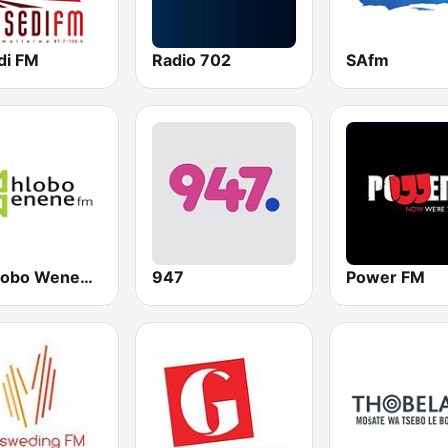
di FM
Radio 702
SAfm
Umhlobo Wenene FM
947
Power FM