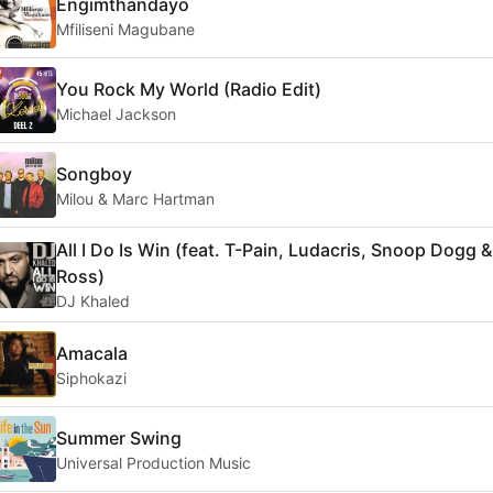
Engimthandayo
Mfiliseni Magubane
You Rock My World (Radio Edit)
Michael Jackson
Songboy
Milou & Marc Hartman
All I Do Is Win (feat. T-Pain, Ludacris, Snoop Dogg &
Ross)
DJ Khaled
Amacala
Siphokazi
Summer Swing
Universal Production Music