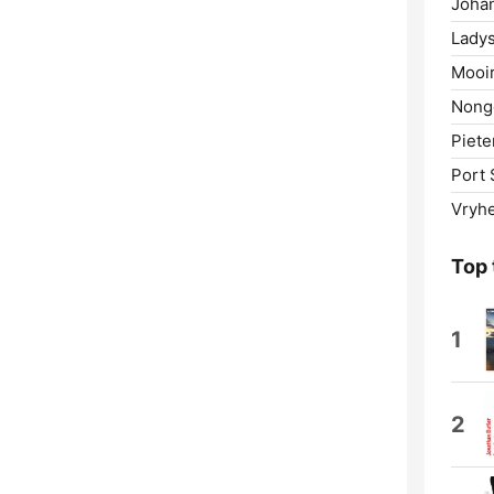
Joha
Ladys
Mooir
Nong
Piete
Port 
Vryhe
Top 
1
2