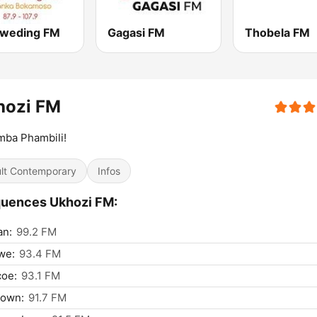
weding FM
Gagasi FM
Thobela FM
hozi FM
mba Phambili!
lt Contemporary
Infos
quences Ukhozi FM:
an:
99.2 FM
we:
93.4 FM
coe:
93.1 FM
town:
91.7 FM