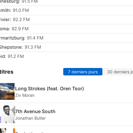
nnesburg:
91.5 FM
mith:
91.0 FM
ivier:
92.2 FM
oma:
92.9 FM
rmaritzburg:
91.4 FM
Shepstone:
91.3 FM
id:
91.2 FM
titres
7 derniers jours
30 derniers j
Long Strokes (feat. Oren Tsor)
Ziv Moran
7th Avenue South
Jonathan Butler