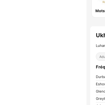
Mots
Uk
Luha
Adu
Fré
Durb
Esho
Glen
Grey