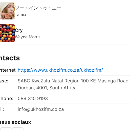
ソー・イントゥ・ユー
Tamia
Cry
Wayne Morris
ntacts
internet
https://www.ukhozifm.co.za/ukhozifm/
sse:
SABC KwaZulu Natal Region 100 KE Masinga Road
Durban, 4001, South Africa
phone:
089 310 9193
l:
info@ukhozifm.co.za
aux sociaux