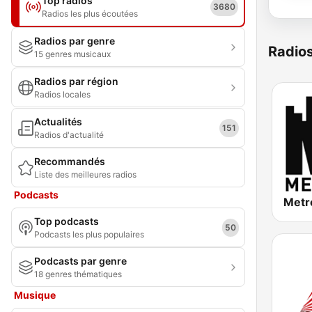
Top radios
3680
Radios les plus écoutées
Radios par genre
Radio
15 genres musicaux
Radios par région
Radios locales
Actualités
151
Radios d'actualité
Recommandés
Liste des meilleures radios
Podcasts
Metr
Top podcasts
50
Podcasts les plus populaires
Podcasts par genre
18 genres thématiques
Musique