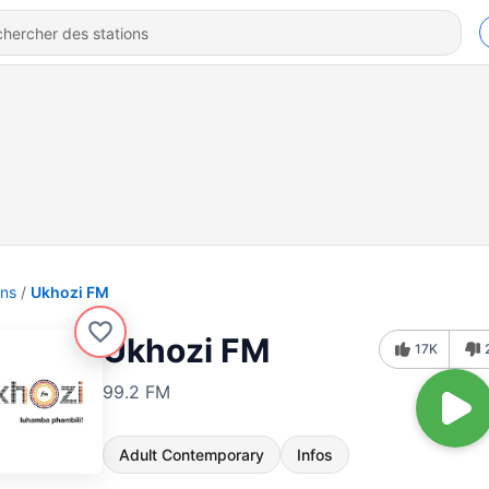
ons
Ukhozi FM
Ukhozi FM
17K
99.2 FM
Adult Contemporary
Infos