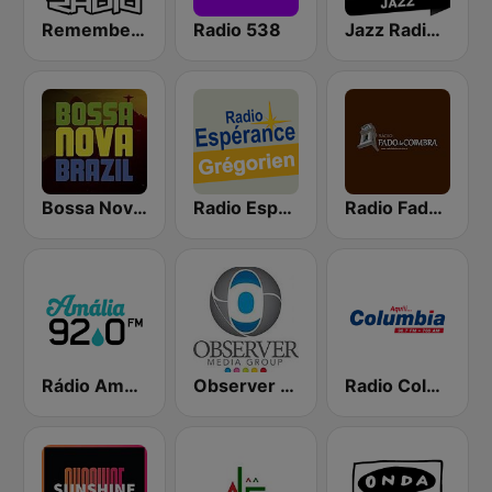
Remember Last Radio
Radio 538
Jazz Radio Classic Jazz
Bossa Nova Brazil
Radio Espérance Chant Grégorien
Radio Fado de Coimbra
Rádio Amália
Observer Radio 91.1
Radio Columbia