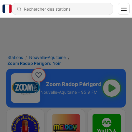
Stations
Nouvelle-Aquitaine
Zoom Radop Périgord Noir
rigord Noir
Nouvelle-Aquitaine - 95.9 FM