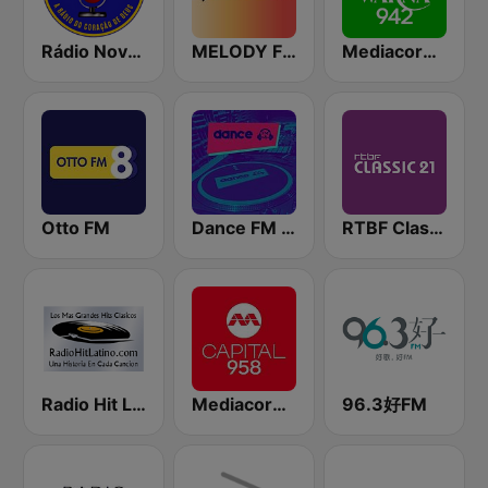
Rádio Nova Jerusalém FM 100.3
MELODY FM
Mediacorp Warna 942
Otto FM
Dance FM Chile
RTBF Classic 21
Radio Hit Latino
Mediacorp CAPITAL 958
96.3好FM