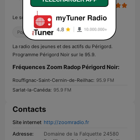
Le son du Périgord Noir
Pop / Top 40
Danse / EDM
Locales
La radio des jeunes et des actifs du Périgord.
Programme Périgord Noir sur le 95.9.
Fréquences Zoom Radop Périgord Noir:
Rouffignac-Saint-Cernin-de-Reilhac:
95.9 FM
Sarlat-la-Canéda:
95.9 FM
Contacts
Site internet
http://zoomradio.fr
Adresse:
Domaine de la Falquette 24580