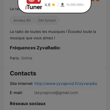
La radio 100% music
Années 80
Old School
La radio de toutes les musiques ! Écoutez toute la
musique que vous aimez !
Fréquences ZyvaRadio:
Paris:
Online
Contacts
Site internet
http://www.zyvaprod.fr/zyvaradio
E-mail:
lazyvaprod@gmail.com
Réseaux sociaux