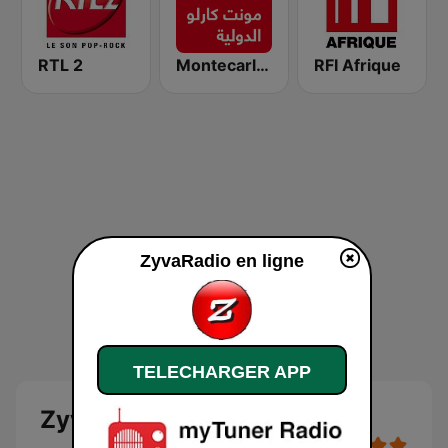
RTL 2
Montecarlo al doualiya (مونت كارلو الدولية)
RFI Afrique
ZyvaRadio en ligne
TELECHARGER APP
ZyvaRadio