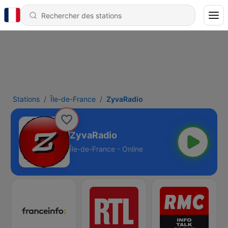
Stations
Île-de-France
ZyvaRadio
ZyvaRadio
Île-de-France - Online