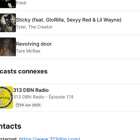
Fredi
Sticky (feat. GloRilla, Sexyy Red & Lil Wayne)
Tyler, The Creator
Revolving door
Tate McRae
casts connexes
313 DBN Radio
313 DBN Radio - Épisode 174
29 Jun 2025
ntacts
internet
https://www.313dbn.com/