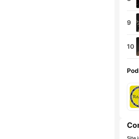
9
10
Pod
Co
Site 