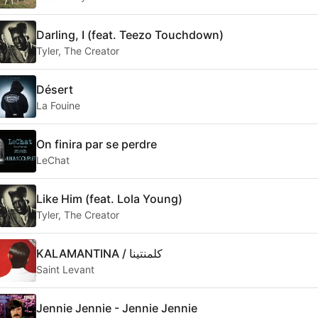
Darling, I (feat. Teezo Touchdown)
Tyler, The Creator
Désert
La Fouine
On finira par se perdre
LeChat
Like Him (feat. Lola Young)
Tyler, The Creator
KALAMANTINA / كلمنتينا
Saint Levant
Jennie Jennie - Jennie Jennie