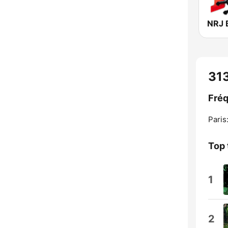
NRJ 
31
Fréq
Paris
Top 
1
2