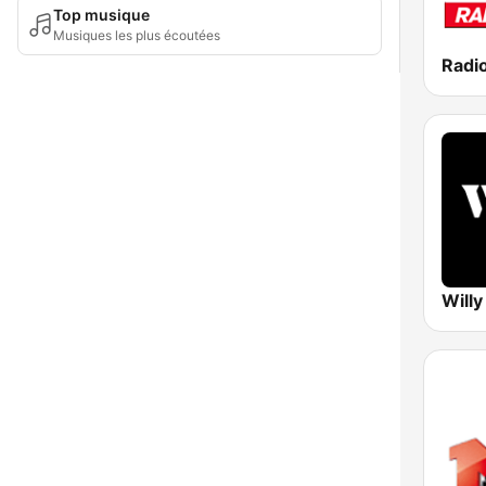
Top musique
Musiques les plus écoutées
Willy