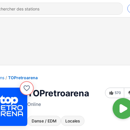
ons
TOPretroarena
TOPretroarena
570
Online
Danse / EDM
Locales