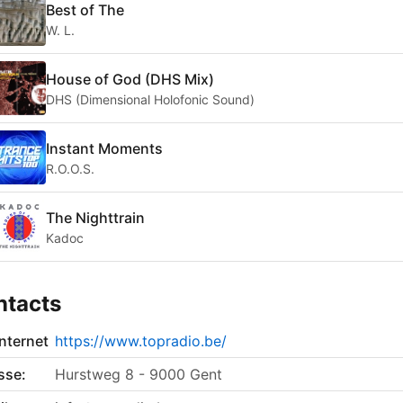
Best of The
W. L.
House of God (DHS Mix)
DHS (Dimensional Holofonic Sound)
Instant Moments
R.O.O.S.
The Nighttrain
Kadoc
ntacts
internet
https://www.topradio.be/
sse:
Hurstweg 8 - 9000 Gent