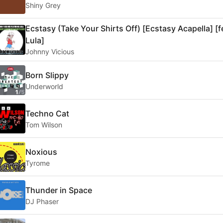
Shiny Grey
Ecstasy (Take Your Shirts Off) [Ecstasy Acapella] [f
Lula]
Johnny Vicious
Born Slippy
Underworld
Techno Cat
Tom Wilson
Noxious
Tyrome
Thunder in Space
DJ Phaser