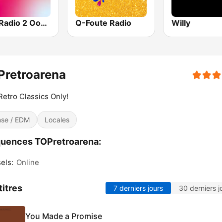
VRT Radio 2 Oost-Vlaanderen
Q-Foute Radio
Willy
Pretroarena
Retro Classics Only!
se / EDM
Locales
uences TOPretroarena:
els:
Online
titres
7 derniers jours
30 derniers j
You Made a Promise