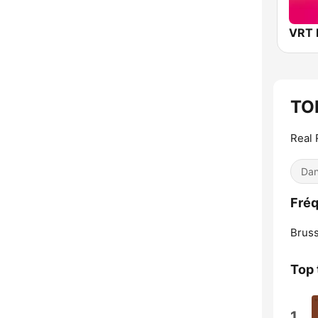
TO
Real 
Dan
Fréq
Bruss
Top 
1