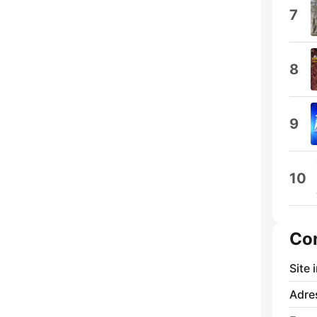
7
8
9
10
Co
Site 
Adre