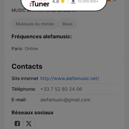
MUSIC MAFANA MADAGASCAR
Musiques du monde
Blues
Fréquences alefamusic:
Paris:
Online
Contacts
Site internet
http://www.alefamusic.net/
Téléphone:
+33 7 52 80 24 06
E-mail:
alefamusic@gmail.com
Réseaux sociaux