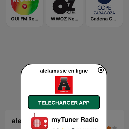
OUI FM Reggae
WWOZ New Orleans 90.7 FM
Cadena COPE Zaragoza
alefamusic en ligne
TELECHARGER APP
alefamusic