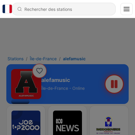
Stations
Île-de-France
alefamusic
alefamusic
Île-de-France - Online