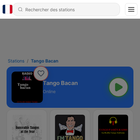
Stations
Tango Bacan
Tango Bacan
Online