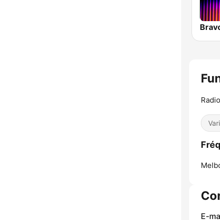
Brav
Fun
Radio
Var
Fréq
Melb
Co
E-mai