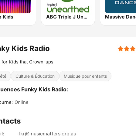
o Kids
ABC Triple J Unearthed
Massive Dan
ky Kids Radio
 for Kids that Grown-ups
iété
Culture & Éducation
Musique pour enfants
uences Funky Kids Radio:
ourne:
Online
ntacts
l:
fkr@musicmatters.org.au