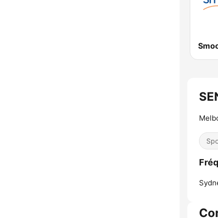
SE
Melb
Spo
Fréq
Sydn
Co