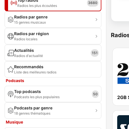
Top radios
3680
Radios les plus écoutées
Radios par genre
15 genres musicaux
Radios par région
Radio
Radios locales
Actualités
151
Radios d'actualité
Recommandés
Liste des meilleures radios
Podcasts
Top podcasts
50
2GB 
Podcasts les plus populaires
Podcasts par genre
18 genres thématiques
Musique