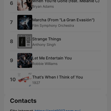
When You're Gone (feat. Melanie C)
6
Bryan Adams
Marcha (From "La Gran Evasión")
7
Film Symphony Orchestra
Strange Things
8
Anthony Singh
Let Me Entertain You
9
Robbie Williams
That's When I Think of You
10
1927
Contacts