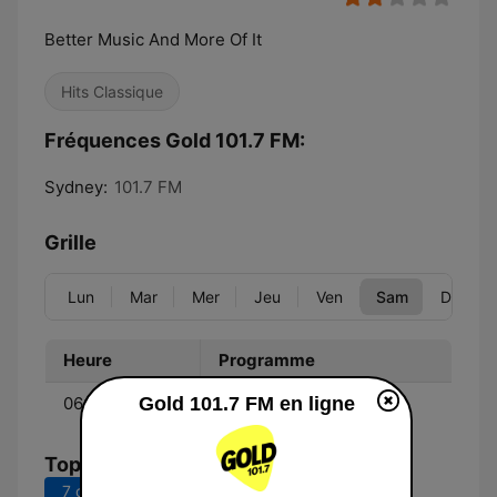
Better Music And More Of It
Hits Classique
Fréquences Gold 101.7 FM:
Sydney:
101.7 FM
Grille
Lun
Mar
Mer
Jeu
Ven
Sam
Dim
Heure
Programme
06:00 - 09:00
Gold 101.7 FM en ligne
Jonesy & Amanda
Top titres
7 derniers jours
30 derniers jours