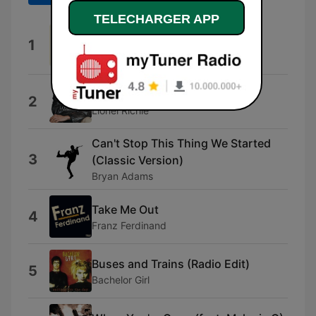
TELECHARGER APP
We Can Change Our World
1
Jason Tarver, Hugo Russo & Thomas
Greenwood
Dancing On the Ceiling
2
Lionel Richie
Can't Stop This Thing We Started
3
(Classic Version)
Bryan Adams
Take Me Out
4
Franz Ferdinand
Buses and Trains (Radio Edit)
5
Bachelor Girl