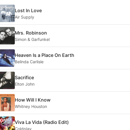
Lost In Love
Air Supply
Mrs. Robinson
Simon & Garfunkel
Heaven Is a Place On Earth
Belinda Carlisle
Sacrifice
Elton John
How Will I Know
Whitney Houston
Viva La Vida (Radio Edit)
Coldplay