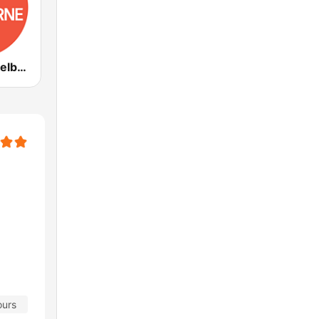
ABC Radio Melbourne
ours