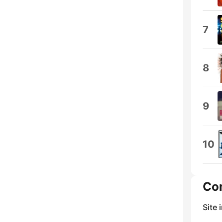
7
8
9
10
Co
Site 