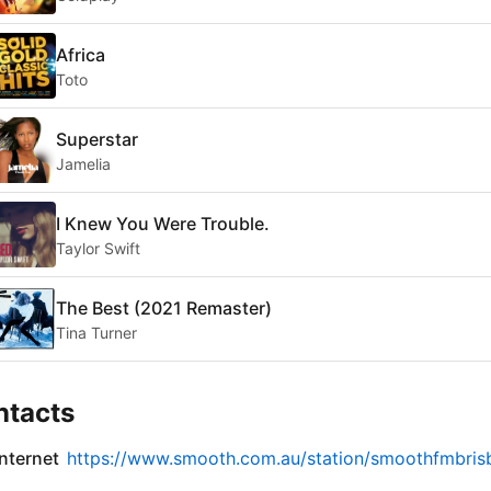
Africa
Toto
Superstar
Jamelia
I Knew You Were Trouble.
Taylor Swift
The Best (2021 Remaster)
Tina Turner
ntacts
internet
https://www.smooth.com.au/station/smoothfmbris