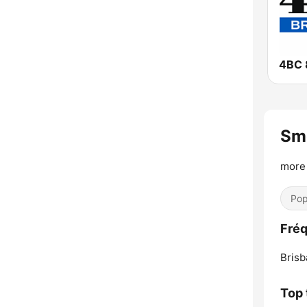
Sm
more 
Pop
Fré
Brisb
Top 