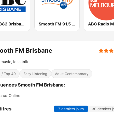
4BC 882 Brisbane
Smooth FM 91.5 Melbourne
ooth FM Brisbane
music, less talk
 / Top 40
Easy Listening
Adult Contemporary
quences Smooth FM Brisbane:
ane:
Online
titres
7 derniers jours
30 derniers j