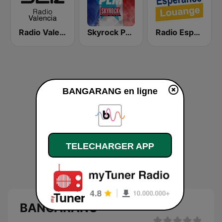
Radio Valencia SER
Skyrock PLM
Radio Esperance Louange
BANGARANG en ligne
TELECHARGER APP
BANGARANG