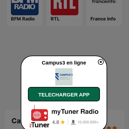
BFM Radio
RTL
France Info
Campus3 en ligne
TELECHARGER APP
Campus3