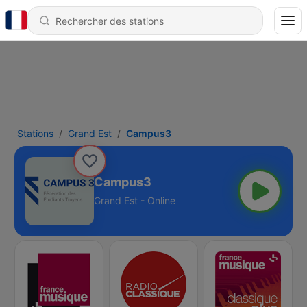
Stations
Grand Est
Campus3
Campus3
Grand Est - Online