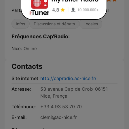
Partageons ensemble des ondes académiques !
Infos
Discussions et débats
Locales
Fréquences Cap'Radio:
Nice:
Online
Contacts
Site internet
http://capradio.ac-nice.fr/
Adresse:
53 avenue Cap de Croix 06151
Nice, França
Téléphone:
+33 4 93 53 70 70
E-mail:
clemi@ac-nice.fr