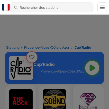
Stations
Provence-Alpes-Côte d'Azur
Cap'Radio
Cap'Radio
te d'Azur - Online