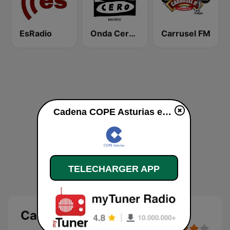
EsRadio
Onda Cero Madrid
Carrusel FM
Cadena COPE Asturias en ligne
TELECHARGER APP
Cadena COPE Asturias