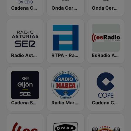
Cadena COPE Oviedo
Onda Cero Oviedo
Onda Cero Gijón
Radio Asturias SER
RTPA - RadioTelevisión del Principado de Asturias
EsRadio Asturias
Cadena SER Gijón
Radio Marca Asturias
Cadena COPE