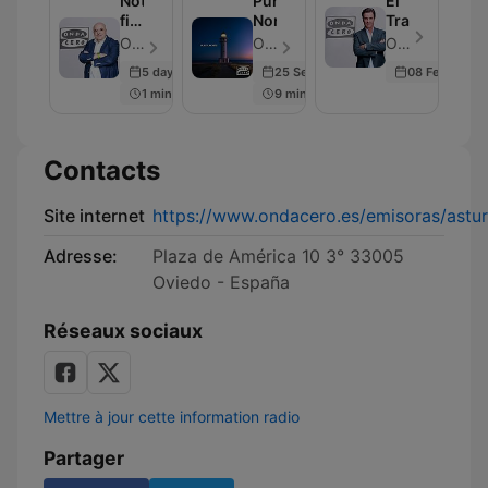
Noticias
Punta
El
fin
Norte
Transistor
de
OndaCero - Épisode 297
OndaCero - Épisode 300
OndaCero - Épisode 300
semana
5 days ago
25 Sep 2025
08 Feb 2024
1 min
9 min
Contacts
Site internet
https://www.ondacero.es/emisoras/astur
Adresse:
Plaza de América 10 3° 33005
Oviedo - España
Réseaux sociaux
Mettre à jour cette information radio
Partager