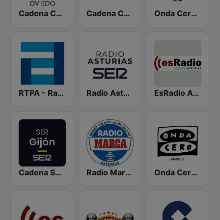
Cadena COPE Oviedo
Cadena COPE Asturias
Onda Cero Gijón
RTPA - RadioTelevisión del Principado de Asturias
Radio Asturias SER
EsRadio Asturias
Cadena SER Gijón
Radio Marca Asturias
Onda Cero Madrid