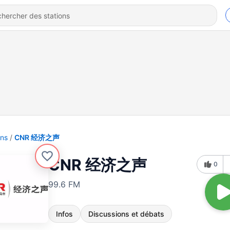
ons
CNR 经济之声
CNR 经济之声
0
99.6 FM
Infos
Discussions et débats