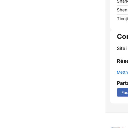
Shang
Shen
Tianji
Co
Site 
Rése
Mettre
Part
Fa