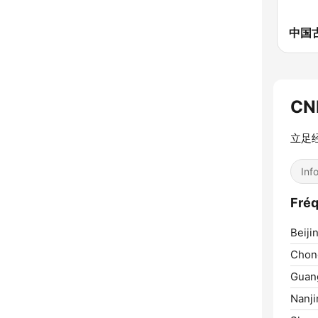
CN
立足
Inf
Fré
Beiji
Chon
Guan
Nanji