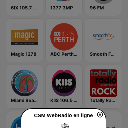
6IX 105.7 FM
1377 3MP
96 FM
Magic 1278
ABC Perth 102.5 FM
Smooth FM Perth
Miami Beach Radio
KIIS 106.5 FM
Totally Radio Rock
CSM WebRadio en ligne