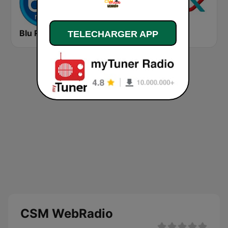
Blu Radio
RSN 927 AM
MIX fm
TELECHARGER APP
CSM WebRadio