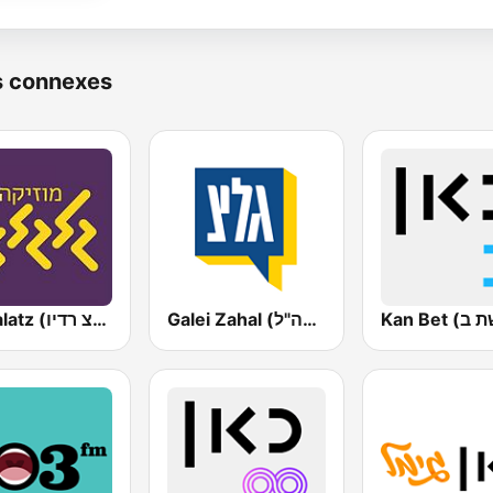
s connexes
Galei Zahal (גלי צה"ל)
Galgalatz (גלגלצ רדיו)