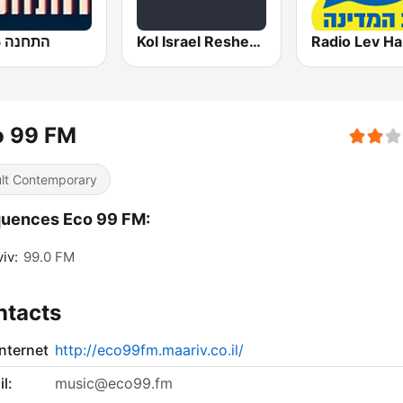
התחנה 101.5
Kol Israel Reshet Bet
o 99 FM
lt Contemporary
quences Eco 99 FM:
viv:
99.0 FM
ntacts
internet
http://eco99fm.maariv.co.il/
l:
music@eco99.fm