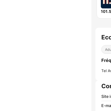
Ec
Adu
Fré
Tel A
Co
Site 
E-mai