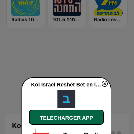
Radio Lev HaMedina 91 FM (לב המדינה)
התחנה 101.5
Radios 100FM (רדיוס)
Kol Israel Reshet Bet en ligne
TELECHARGER APP
Kol Israel Reshet Bet