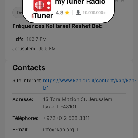
Discussions et débats
Fréquences Kol Israel Reshet Bet:
Haifa:
103.7 FM
Jerusalem:
95.5 FM
Contacts
Site internet
https://www.kan.org.il/content/kan/kan-
b/
Adresse:
15 Tora Mitzion St. Jerusalem
Israel IL-48101
Téléphone:
+972 (0)2 538 3311
E-mail:
info@kan.org.il