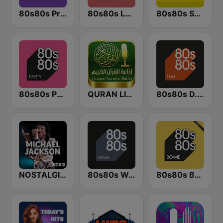
80s80s Prince
80s80s LOVE
80s80s Summer
80s80s Party
QURAN LIVE RADIO
80s80s D.M.
NOSTALGIE MICHAEL JACKSON
80s80s Wave
80s80s Bowie