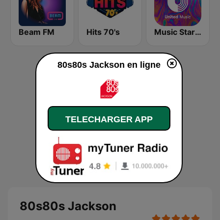
Beam FM
Hits 70's
Music Star Michael Jackson - United Music
80s80s Jackson en ligne
TELECHARGER APP
80s80s Jackson