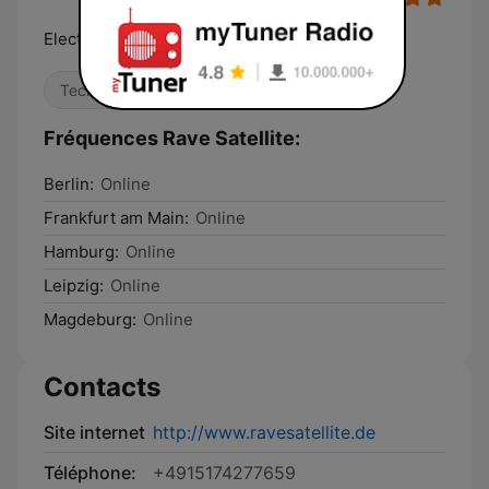
Electronic. Music. Radio.
Techno
House
Trance
Fréquences Rave Satellite:
Berlin:
Online
Frankfurt am Main:
Online
Hamburg:
Online
Leipzig:
Online
Magdeburg:
Online
Contacts
Site internet
http://www.ravesatellite.de
Téléphone:
+4915174277659