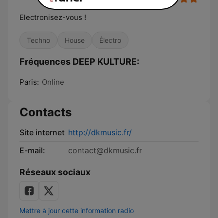
Electronisez-vous !
Techno
House
Électro
Fréquences DEEP KULTURE:
Paris:
Online
Contacts
Site internet
http://dkmusic.fr/
E-mail:
contact@dkmusic.fr
Réseaux sociaux
Mettre à jour cette information radio