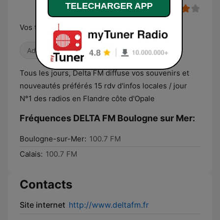
TELECHARGER APP
Vos tubes préférés et l'info du Boulonnais
Adult Contemporary
Locales
Tous les jours, Delta FM diffuse vos souvenirs et
nouveautés préférés 15 rdv d'infos locales / jour
N°1 des radios en Flandre côte d'Opale
Fréquences DELTA FM Boulogne sur Mer:
Boulogne-sur-Mer:
100.7 FM
Calais:
100.7 FM
Contacts
Site internet
http://www.deltafm.fr