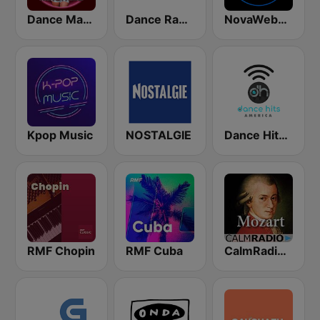
Dance Machine
Dance Radio
NovaWebMix
Kpop Music
NOSTALGIE
Dance Hits America
RMF Chopin
RMF Cuba
CalmRadio.com - Mozart