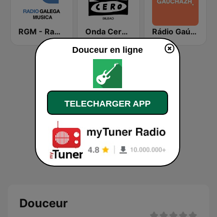
RGM - Radio Galega Música
Onda Cero Bilbao
Rádio Gaúcha ZH
Douceur en ligne
TELECHARGER APP
Douceur