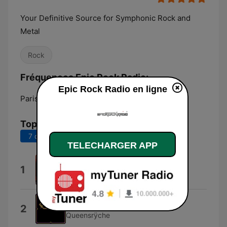
Your Definitive Source for Symphonic Rock and
Metal
Rock
Fréquences Epic Rock Radio:
Epic Rock Radio en ligne
Paris:
Online
Top titres
7 derniers jours
30 derniers jours
TELECHARGER APP
The Evil That Men Do
1
Iron Maiden
Queen of the Reich
2
Queensrÿche