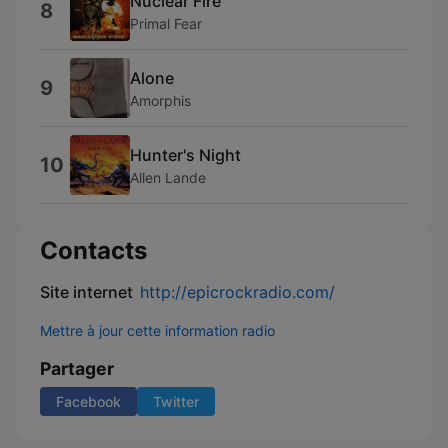
Nuclear Fire
8
Primal Fear
Alone
9
Amorphis
Hunter's Night
10
Allen Lande
Contacts
Site internet
http://epicrockradio.com/
Mettre à jour cette information radio
Partager
Facebook
Twitter