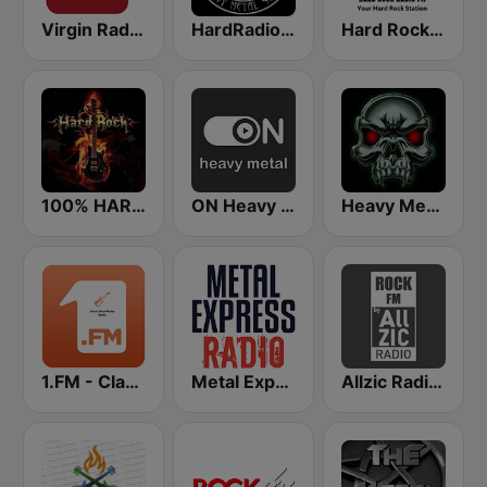
Virgin Radio Hard Rock
HardRadio.com
Hard Rock Radio FM
100% HARD ROCK
ON Heavy Metal
Heavy Metal Radio
1.FM - Classic Rock Replay
Metal Express
Allzic Radio ROCK FM