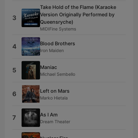
Take Hold of the Flame (Karaoke
Version Originally Performed by
3
Queensryche)
MIDIFine Systems
Blood Brothers
4
Iron Maiden
Maniac
5
Michael Sembello
Left on Mars
6
Marko Hietala
As I Am
7
Dream Theater