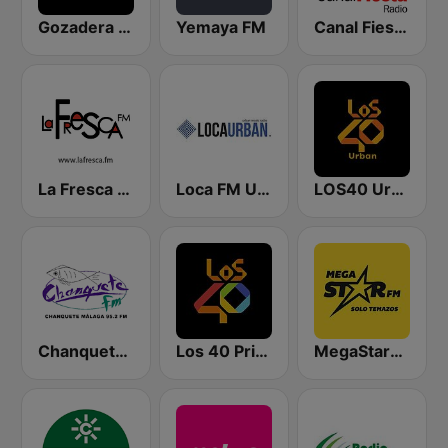
Gozadera FM
Yemaya FM
Canal Fiesta Radio
La Fresca FM
Loca FM Urban
LOS40 Urban
Chanquete FM Málaga
Los 40 Principales
MegaStarFM