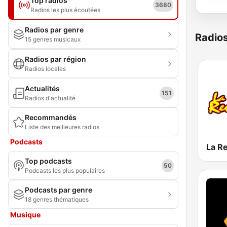
Top radios
3680
Radios les plus écoutées
Radios par genre
Radio
15 genres musicaux
Radios par région
Radios locales
Actualités
151
Radios d'actualité
Recommandés
Liste des meilleures radios
Podcasts
La R
Top podcasts
50
Podcasts les plus populaires
Podcasts par genre
18 genres thématiques
Musique