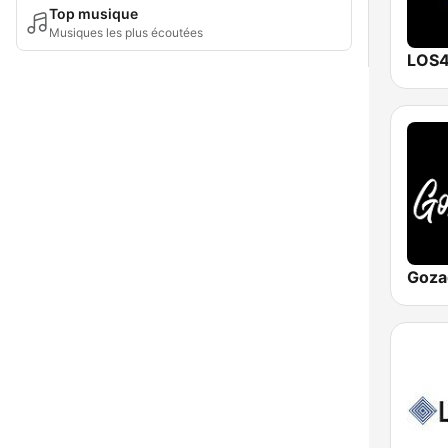
Top musique
Musiques les plus écoutées
LOS4
Goza