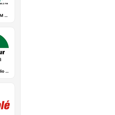
Chanquete FM Málaga
CanalSur Radio Sevilla