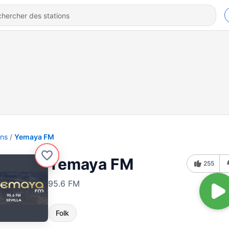
ons
Yemaya FM
Yemaya FM
255
95.6 FM
Folk