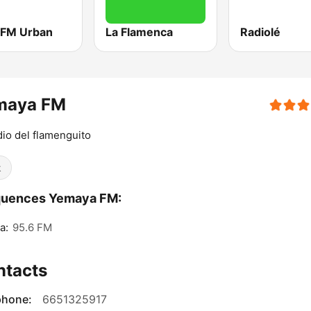
 FM Urban
La Flamenca
Radiolé
maya FM
dio del flamenguito
k
quences Yemaya FM:
a:
95.6 FM
ntacts
phone:
6651325917