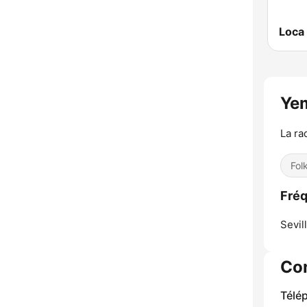
Loca
Ye
La ra
Fol
Fré
Sevill
Co
Télé