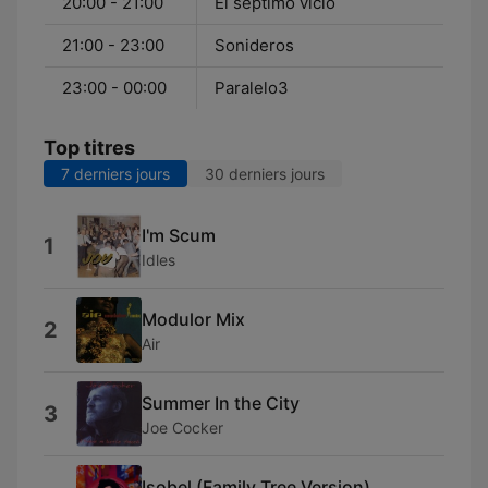
20:00 - 21:00
El séptimo vicio
21:00 - 23:00
Sonideros
23:00 - 00:00
Paralelo3
Top titres
7 derniers jours
30 derniers jours
I'm Scum
1
Idles
Modulor Mix
2
Air
Summer In the City
3
Joe Cocker
Isobel (Family Tree Version)