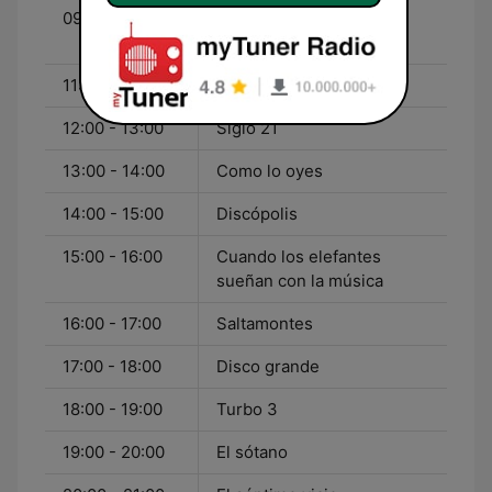
09:00 - 11:00
Hoy empieza todo con
Marta Echeverría
11:00 - 12:00
180 grados
12:00 - 13:00
Siglo 21
13:00 - 14:00
Como lo oyes
14:00 - 15:00
Discópolis
15:00 - 16:00
Cuando los elefantes
sueñan con la música
16:00 - 17:00
Saltamontes
17:00 - 18:00
Disco grande
18:00 - 19:00
Turbo 3
19:00 - 20:00
El sótano