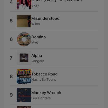
4
Björk
Misunderstood
5
Wilco
Domino
6
Myd
Alpha
7
Vangelis
Tobacco Road
8
Nashville Teens
Monkey Wrench
9
Foo Fighters