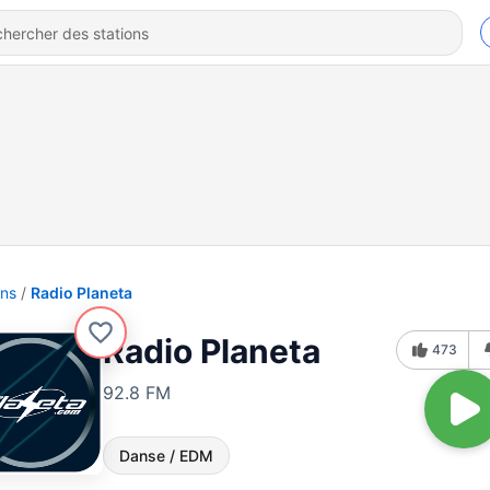
ons
Radio Planeta
Radio Planeta
473
92.8 FM
Danse / EDM