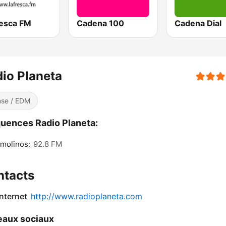
resca FM
Cadena 100
Cadena Dial
io Planeta
se / EDM
uences Radio Planeta:
molinos:
92.8 FM
ntacts
internet
http://www.radioplaneta.com
aux sociaux