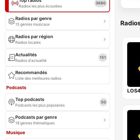
Top radios
3680
Radios les plus écoutées
Radios par genre
Radio
15 genres musicaux
Radios par région
Radios locales
Actualités
151
Radios d'actualité
Recommandés
Liste des meilleures radios
Podcasts
LOS4
Top podcasts
50
Podcasts les plus populaires
Podcasts par genre
18 genres thématiques
Musique