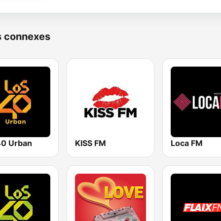
s connexes
0 Urban
KISS FM
Loca FM