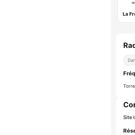
La F
Rad
Dan
Fréq
Torre
Co
Site 
Rése