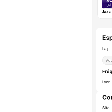
Es
La pl
Adu
Fréq
Lyon:
Co
Site 