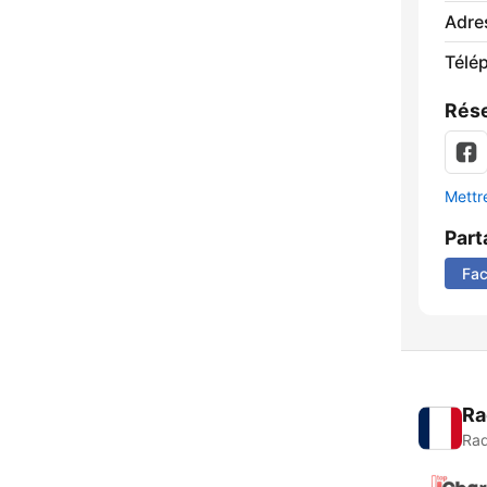
Adre
Télé
Rése
Mettre
Part
Fa
Ra
Rad