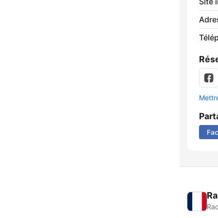
Site 
Adre
Télé
Rése
Mettre
Part
Fa
Ra
Rad