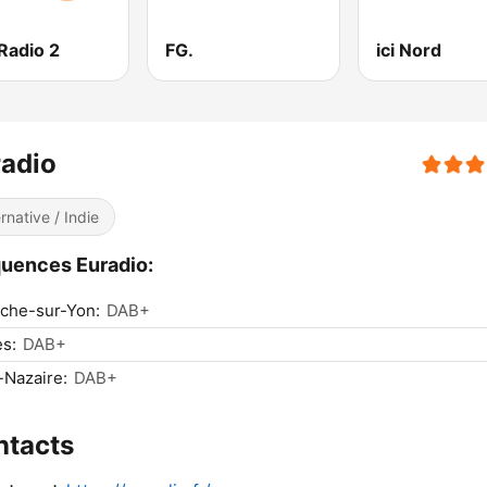
Radio 2
FG.
ici Nord
adio
ernative / Indie
uences Euradio:
che-sur-Yon:
DAB+
s:
DAB+
-Nazaire:
DAB+
ntacts