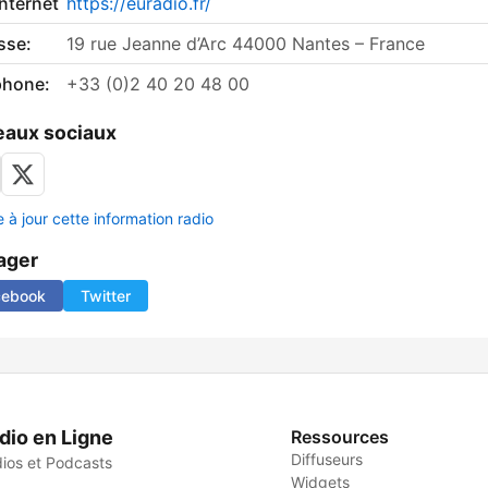
internet
https://euradio.fr/
sse:
19 rue Jeanne d’Arc 44000 Nantes – France
phone:
+33 (0)2 40 20 48 00
aux sociaux
 à jour cette information radio
ager
cebook
Twitter
dio en Ligne
Ressources
Diffuseurs
ios et Podcasts
Widgets