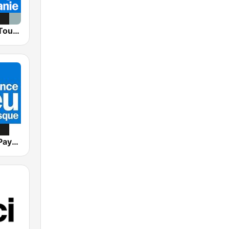
France Bleu Toulouse
France Bleu Pays Basque