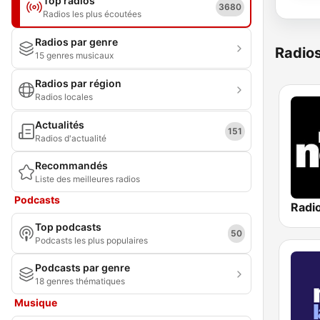
Top radios
3680
Radios les plus écoutées
Radios par genre
Radio
15 genres musicaux
Radios par région
Radios locales
Actualités
151
Radios d'actualité
Recommandés
Liste des meilleures radios
Podcasts
Radi
Top podcasts
50
Podcasts les plus populaires
Podcasts par genre
18 genres thématiques
Musique