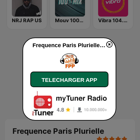
NRJ RAP US
Mouv 100% Mix
Vibra 104.9 FM
Frequence Paris Plurielle en ligne
TELECHARGER APP
Frequence Paris Plurielle