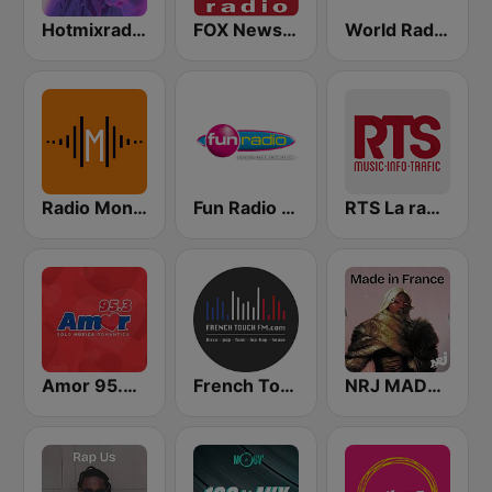
Hotmixradio 80's
FOX News Radio
World Radio Paris
Radio Montecarlo FM
Fun Radio BELGIQUE
RTS La radio du sud
Amor 95.3 FM
French Touch FM
NRJ MADE IN FRANCE