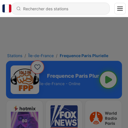
Stations
Île-de-France
Frequence Paris Plurielle
ris Plurielle
Île-de-France - Online