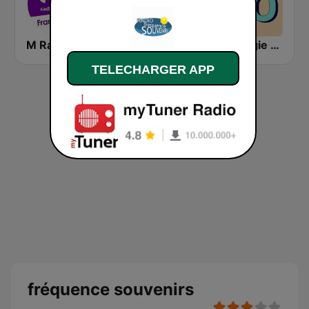
M Radio Francophonie
Allzic Radio Années 80
Nostalgie 60
TELECHARGER APP
fréquence souvenirs