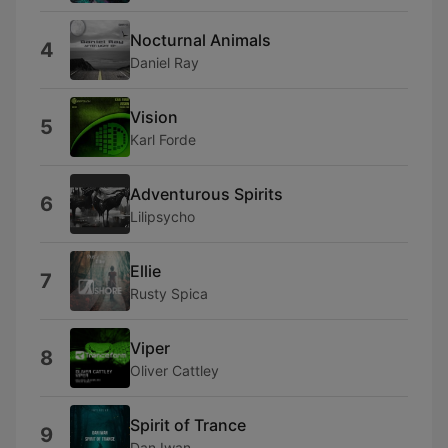
Nocturnal Animals
4
Daniel Ray
Vision
5
Karl Forde
Adventurous Spirits
6
Lilipsycho
Ellie
7
Rusty Spica
Viper
8
Oliver Cattley
Spirit of Trance
9
Dan Iwan