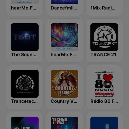
hearMe.FM Trance
Dancefmlive Trance
1Mix Radio - Trance
The Sound Of Trance
hearMe.FM Techno
TRANCE 21
Trancetechnique
Country Vibes
Rádio 80 FM - Anos 80