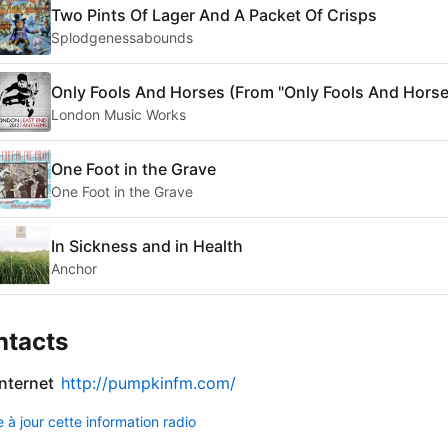
Two Pints Of Lager And A Packet Of Crisps
Splodgenessabounds
Only Fools And Horses (From "Only Fools And Horse
London Music Works
One Foot in the Grave
One Foot in the Grave
In Sickness and in Health
Anchor
ntacts
internet
http://pumpkinfm.com/
 à jour cette information radio