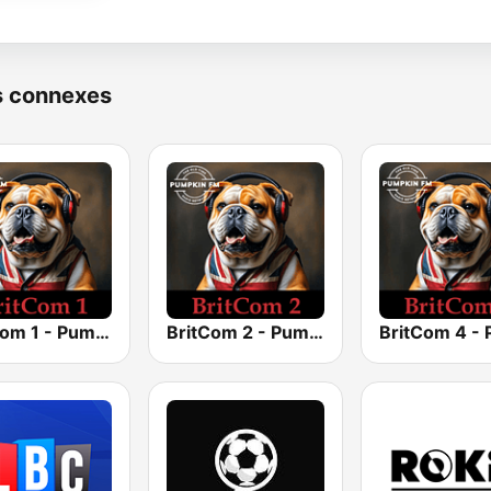
s connexes
BritCom 1 - Pumpkin FM
BritCom 2 - Pumpkin FM