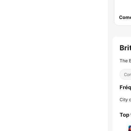
Br
The B
Co
Fréq
City 
Top 