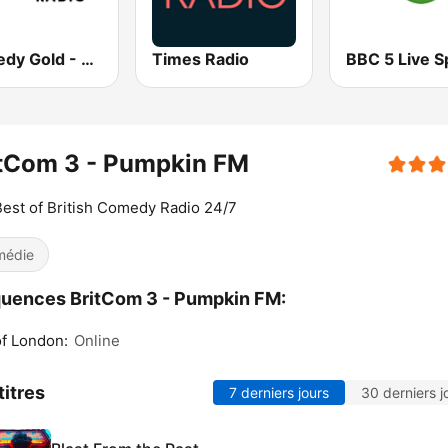
Comedy Gold - ROKiT Radio Network
Times Radio
itCom 3 - Pumpkin FM
est of British Comedy Radio 24/7
médie
uences BritCom 3 - Pumpkin FM:
of London:
Online
titres
7 derniers jours
30 derniers j