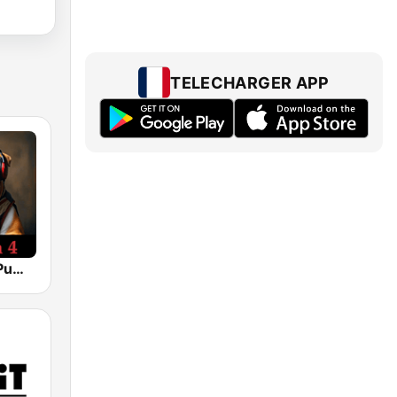
TELECHARGER APP
BritCom 4 - Pumpkin FM