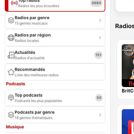
Top radios
3680
Radios les plus écoutées
Radios par genre
15 genres musicaux
Radio
Radios par région
Radios locales
Actualités
151
Radios d'actualité
Recommandés
Liste des meilleures radios
Podcasts
Top podcasts
50
Podcasts les plus populaires
Podcasts par genre
18 genres thématiques
Musique