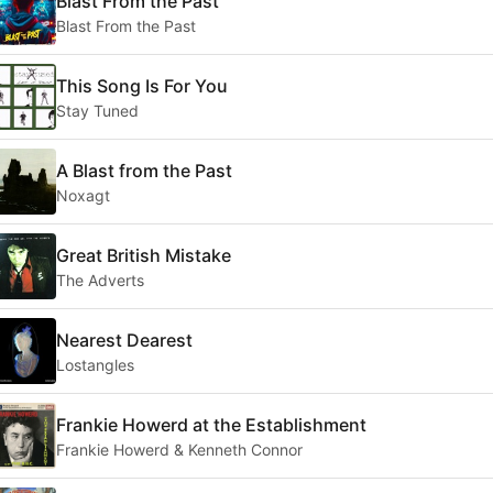
Blast From the Past
Blast From the Past
This Song Is For You
Stay Tuned
A Blast from the Past
Noxagt
Great British Mistake
The Adverts
Nearest Dearest
Lostangles
Frankie Howerd at the Establishment
Frankie Howerd & Kenneth Connor