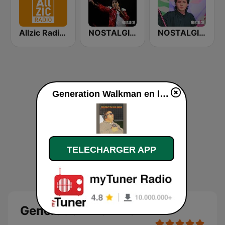
Allzic Radio Années 80
NOSTALGIE LES PLUS GRANDS TUBES
NOSTALGIE LES PLUS GRANDS TUBES FRANCAIS
Generation Walkman en ligne
TELECHARGER APP
Generation Walkman