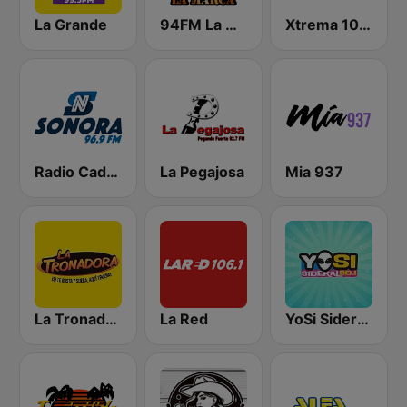
La Grande
94FM La Marca
Xtrema 101.3 FM
Radio Cadena Sonora
La Pegajosa
Mia 937
La Tronadora
La Red
YoSi Sideral 90.1 FM