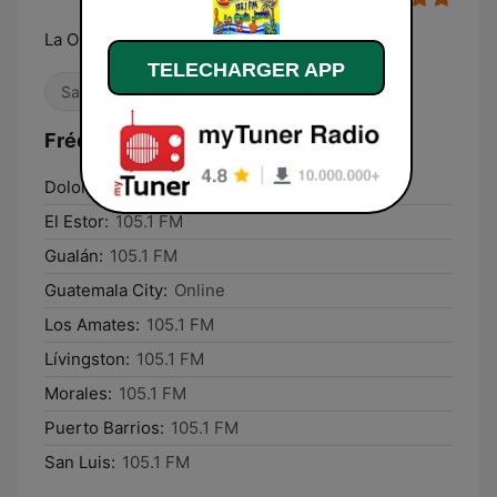
La Onda Joven
TELECHARGER APP
Salsa
Latino
Fréquences Caribean FM 105.1:
Dolores:
105.1 FM
El Estor:
105.1 FM
Gualán:
105.1 FM
Guatemala City:
Online
Los Amates:
105.1 FM
Lívingston:
105.1 FM
Morales:
105.1 FM
Puerto Barrios:
105.1 FM
San Luis:
105.1 FM