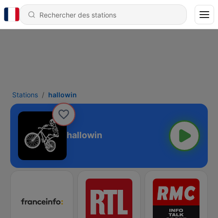
Stations
hallowin
hallowin