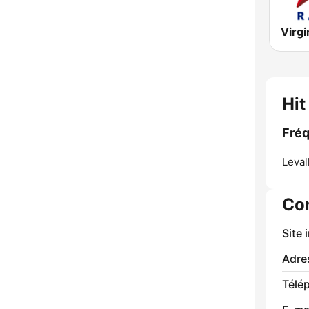
Virgi
Hit
Fréq
Leval
Co
Site 
Adre
Télé