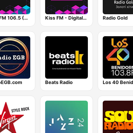
Kiss FM 106.5 (Кисc ФМ)
Kiss FM - Digital (Кисc ФМ)
Radio Gold
oEGB.com
Beats Radio
Los 40 Beni