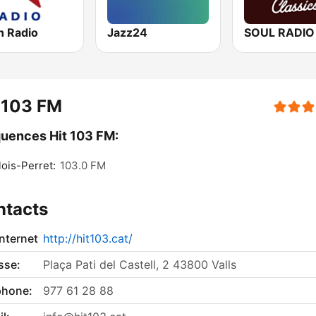
n Radio
Jazz24
 103 FM
uences Hit 103 FM:
lois-Perret:
103.0 FM
ntacts
internet
http://hit103.cat/
sse:
Plaça Pati del Castell, 2 43800 Valls
phone:
977 61 28 88