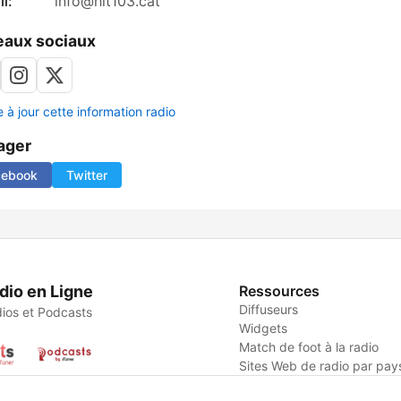
l:
info@hit103.cat
aux sociaux
 à jour cette information radio
ager
cebook
Twitter
dio en Ligne
Ressources
Diffuseurs
ios et Podcasts
Widgets
Match de foot à la radio
Sites Web de radio par pay