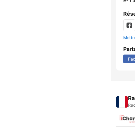
E-mai
Rése
Mettre
Part
Fa
Ra
Rad