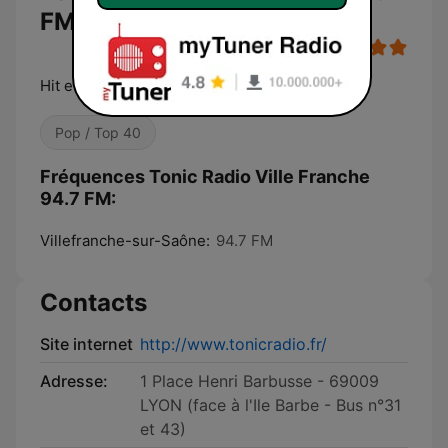
FM
Hit et Pop Music
Pop / Top 40
Fréquences Tonic Radio Ville Franche
94.7 FM:
Villefranche-sur-Saône:
94.7 FM
Contacts
Site internet
http://www.tonicradio.fr/
Adresse:
1 Place Henri Barbusse - 69009
LYON (face à l'Ile Barbe - Bus n°31
et 43)