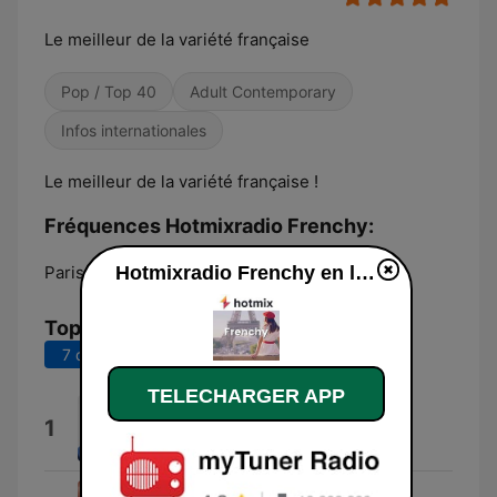
Le meilleur de la variété française
Pop / Top 40
Adult Contemporary
Infos internationales
Le meilleur de la variété française !
Fréquences Hotmixradio Frenchy:
Paris:
Online
Hotmixradio Frenchy en ligne
Top titres
7 derniers jours
30 derniers jours
TELECHARGER APP
toi
1
Louane