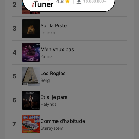
J'aurais aimé te plaire
2
LUKE
Sur la Piste
3
Loucka
M'en veux pas
4
Yanns
Les Regles
5
Berg
Et si je pars
6
Halynka
Comme d'habitude
7
Starsystem