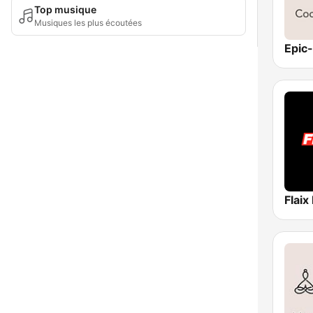
Top musique
Musiques les plus écoutées
Flaix