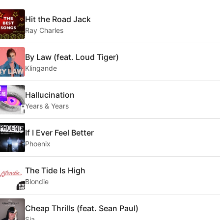
Hit the Road Jack
Ray Charles
By Law (feat. Loud Tiger)
Klingande
Hallucination
Years & Years
If I Ever Feel Better
Phoenix
The Tide Is High
Blondie
Cheap Thrills (feat. Sean Paul)
Sia