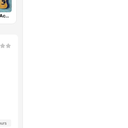
Hotmixradio Acoustic Chill
ours