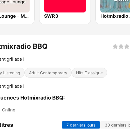
Epic Lounge - Massage Lounge
SWR3
tmixradio BBQ
ant grillade !
y Listening
Adult Contemporary
Hits Classique
ant grillade !
uences Hotmixradio BBQ:
:
Online
titres
7 derniers jours
30 derniers j