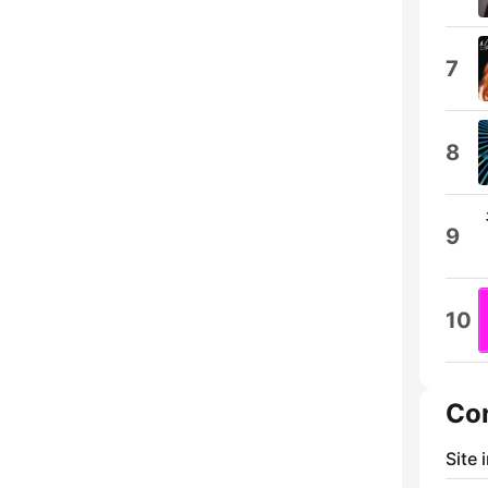
7
8
9
10
Co
Site 