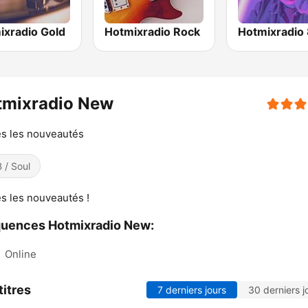
ixradio Gold
Hotmixradio Rock
Hotmixradio 
tmixradio New
s les nouveautés
 / Soul
s les nouveautés !
uences Hotmixradio New:
:
Online
titres
7 derniers jours
30 derniers j