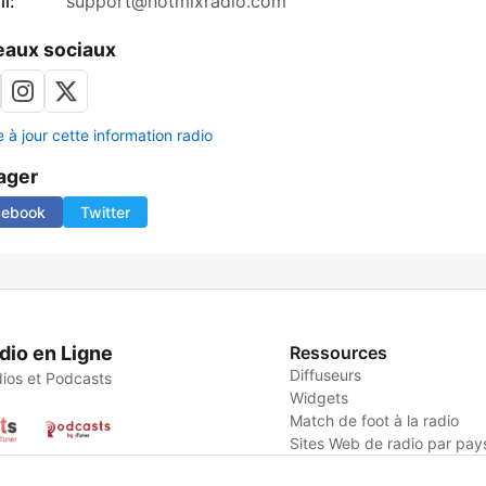
l:
support@hotmixradio.com
aux sociaux
 à jour cette information radio
ager
cebook
Twitter
dio en Ligne
Ressources
Diffuseurs
ios et Podcasts
Widgets
Match de foot à la radio
Sites Web de radio par pay