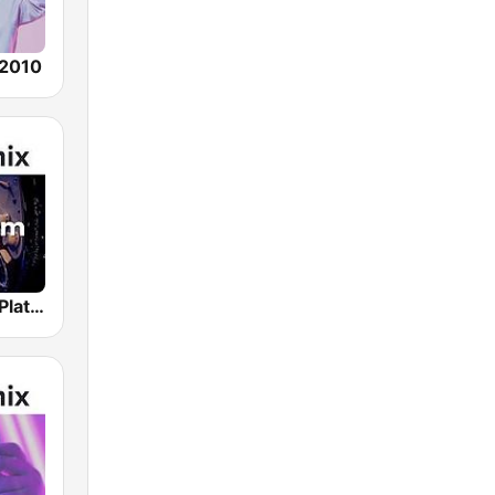
 2010
Hotmixradio Platinum