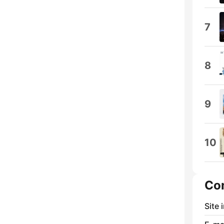
7
8
9
10
Co
Site 