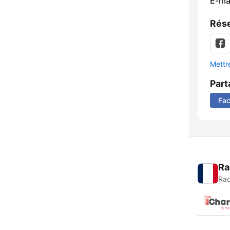
E-mai
Rése
Mettre
Part
Fa
Ra
Rad