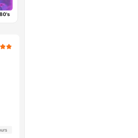
80's
ours