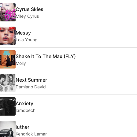
Cyrus Skies
Miley Cyrus
Messy
Lola Young
Shake It To The Max (FLY)
Moliy
Next Summer
Damiano David
Anxiety
Iamdoechii
luther
Kendrick Lamar