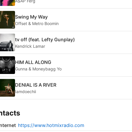
A$AP Ferg
Swing My Way
Offset & Metro Boomin
tv off (feat. Lefty Gunplay)
Kendrick Lamar
HIM ALL ALONG
Gunna & Moneybagg Yo
DENIAL IS A RIVER
Iamdoechii
ntacts
internet
https://www.hotmixradio.com