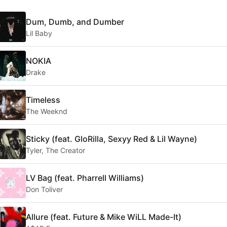
Dum, Dumb, and Dumber
Lil Baby
NOKIA
Drake
Timeless
The Weeknd
Sticky (feat. GloRilla, Sexyy Red & Lil Wayne)
Tyler, The Creator
LV Bag (feat. Pharrell Williams)
Don Toliver
Allure (feat. Future & Mike WiLL Made-It)