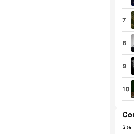
7
8
9
10
Co
Site 