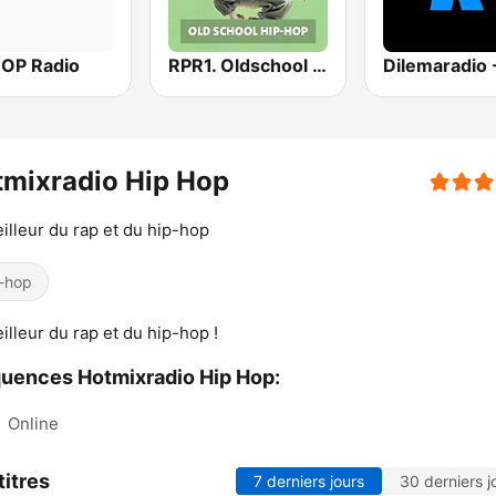
HOP Radio
RPR1. Oldschool Hip-Hop
mixradio Hip Hop
illeur du rap et du hip-hop
-hop
illeur du rap et du hip-hop !
uences Hotmixradio Hip Hop:
:
Online
titres
7 derniers jours
30 derniers j