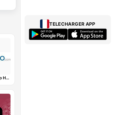
TELECHARGER APP
Hits Radio Hip Hop / RnB