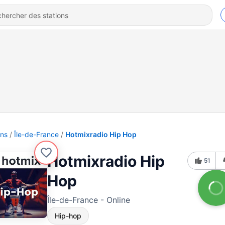
ons
Île-de-France
Hotmixradio Hip Hop
Hotmixradio Hip
51
Hop
Île-de-France - Online
Hip-hop