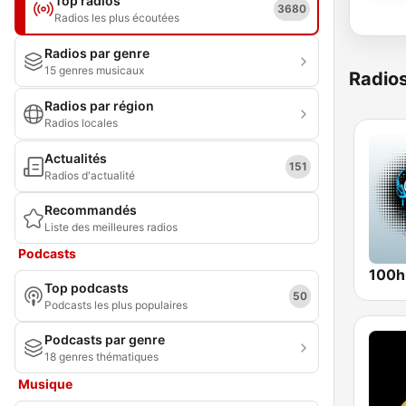
Top radios
3680
Radios les plus écoutées
Radios par genre
15 genres musicaux
Radio
Radios par région
Radios locales
Actualités
151
Radios d'actualité
Recommandés
Liste des meilleures radios
Podcasts
Top podcasts
50
Podcasts les plus populaires
Podcasts par genre
18 genres thématiques
Musique