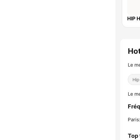
HIP 
Hot
Le me
Hip
Le me
Fréq
Paris
Top 