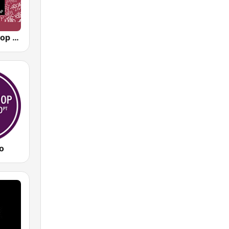
90s90s Hiphop & Rap
o