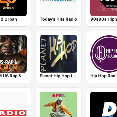
0 Urban
Today's Hits Radio
bigFM US Rap & Hip-Hop
Planet Hip Hop (MRG.fm)
Hip Hop Radi